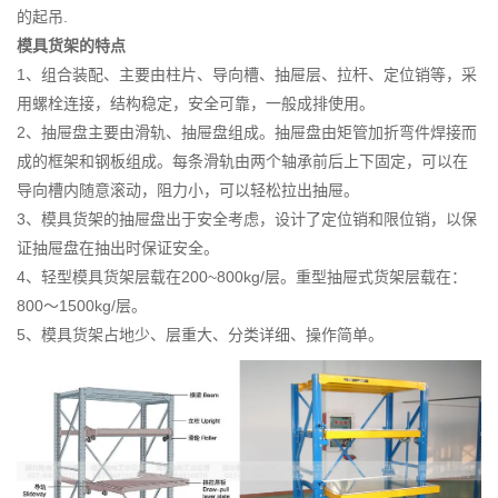
的起吊.
模具货架的特点
1、组合装配、主要由柱片、导向槽、抽屉层、拉杆、定位销等，采
用螺栓连接，结构稳定，安全可靠，一般成排使用。
2、抽屉盘主要由滑轨、抽屉盘组成。抽屉盘由矩管加折弯件焊接而
成的框架和钢板组成。每条滑轨由两个轴承前后上下固定，可以在
导向槽内随意滚动，阻力小，可以轻松拉出抽屉。
3、模具货架的抽屉盘出于安全考虑，设计了定位销和限位销，以保
证抽屉盘在抽出时保证安全。
4、轻型模具货架层载在200~800kg/层。重型抽屉式货架层载在：
800～1500kg/层。
5、模具货架占地少、层重大、分类详细、操作简单。