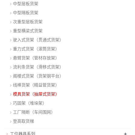
中型层板货架
中型隔板货架
次重型层板货架
重型横梁式货架
驶入式货架（贯通式货架）
重力式货架（滚筒货架）
悬臂货架（管材存放架）
流利条货架（滑移式货架）
阁楼式货架（货架钢平台）
线棒货架（精益管货架）
模具货架（抽屉式货架）
巧固架（堆垛架）
工厂隔断（车间围网）
登高取货梯
+
工位器具系列