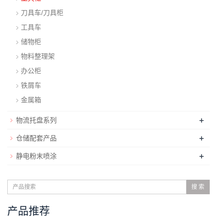
刀具车/刀具柜
工具车
储物柜
物料整理架
办公柜
铁屑车
金属箱
+
物流托盘系列
+
仓储配套产品
+
静电粉末喷涂
搜 索
产品推荐