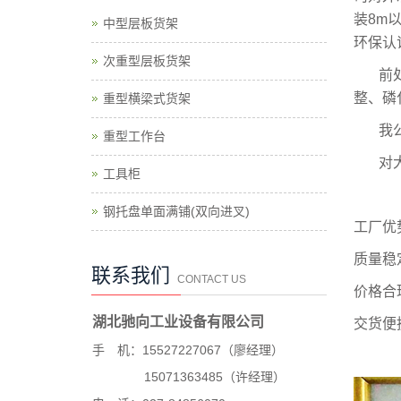
装8m
中型层板货架
环保认
次重型层板货架
前
整、磷
重型横梁式货架
我
重型工作台
对
工具柜
钢托盘单面满铺(双向进叉)
工厂优
质量稳
联系我们
CONTACT US
价格合
湖北驰向工业设备有限公司
交货便
手 机：15527227067（廖经理）
15071363485（许经理）